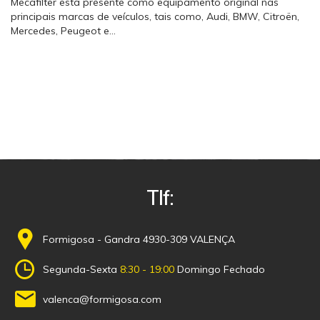
Mecafilter está presente como equipamento original nas
principais marcas de veículos, tais como, Audi, BMW, Citroën,
Mercedes, Peugeot e…
Tlf:
Formigosa - Gandra 4930-309 VALENÇA
Segunda-Sexta
8:30 - 19:00
Domingo Fechado
valenca@formigosa.com