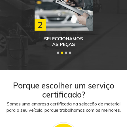
2
SELECCIONAMOS
AS PEÇAS
1
2
3
4
Porque escolher um serviço
certificado?
Somos uma empresa certificada na selecção de material
para o seu veículo, porque trabalhamos com os melhores.