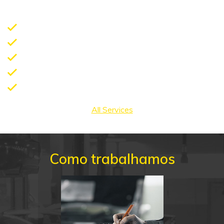
Coarroçarias:
Frente
Parachoques
Guarda Lamas
Para-Brisas
All Services
Como trabalhamos